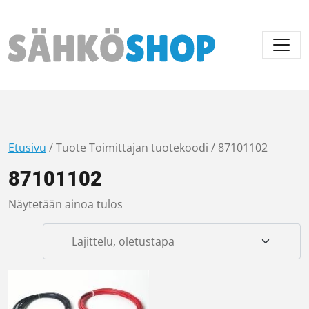
Päävalikko
Etusivu
/ Tuote Toimittajan tuotekoodi / 87101102
87101102
Näytetään ainoa tulos