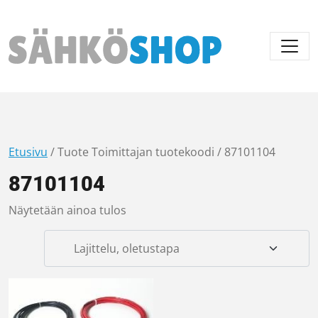
Päävalikko
Etusivu
/ Tuote Toimittajan tuotekoodi / 87101104
87101104
Näytetään ainoa tulos