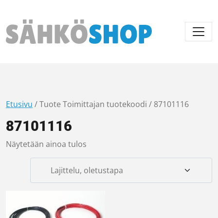
Päävalikko
Etusivu
/ Tuote Toimittajan tuotekoodi / 87101116
87101116
Näytetään ainoa tulos