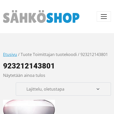
Päävalikko
Etusivu
/ Tuote Toimittajan tuotekoodi / 923212143801
923212143801
Näytetään ainoa tulos