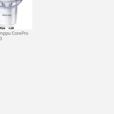
amppu CorePro
0