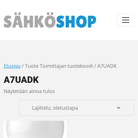
Päävalikko
Etusivu
/ Tuote Toimittajan tuotekoodi / A7UADK
A7UADK
Näytetään ainoa tulos