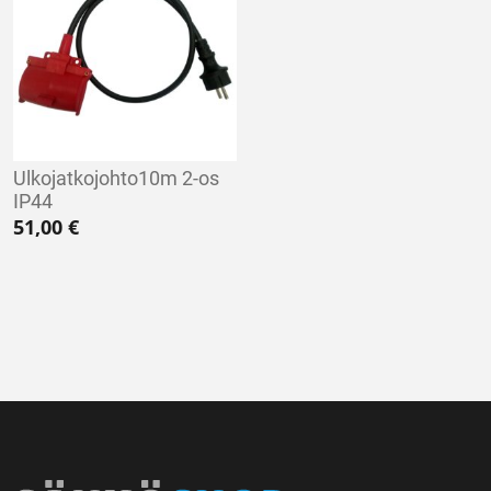
Ulkojatkojohto10m 2-os
IP44
51,00
€