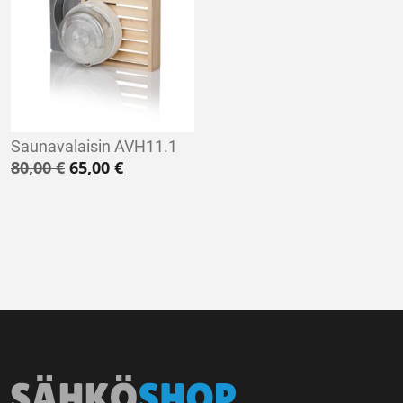
Saunavalaisin AVH11.1
Alkuperäinen hinta oli: 80,00 €.
Nykyinen hinta on: 65,00 €.
80,00
€
65,00
€