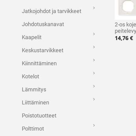
Jatkojohdot ja tarvikkeet
Johdotuskanavat
2-os koj
peitelev
Kaapelit
14,76
€
Keskustarvikkeet
Kiinnittäminen
Kotelot
Lämmitys
Liittäminen
Poistotuotteet
Polttimot