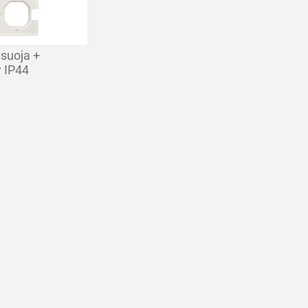
esuoja +
y IP44