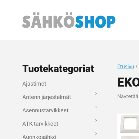
Päävalikko
Tuotekategoriat
Etusivu
/
EK
Ajastimet
Näytetää
Antennijärjestelmät
Asennustarvikkeet
ATK tarvikkeet
Aurinkosähkö