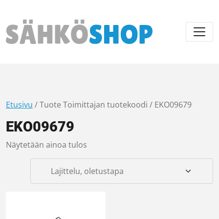
Päävalikko
Etusivu
/ Tuote Toimittajan tuotekoodi / EKO09679
EKO09679
Näytetään ainoa tulos