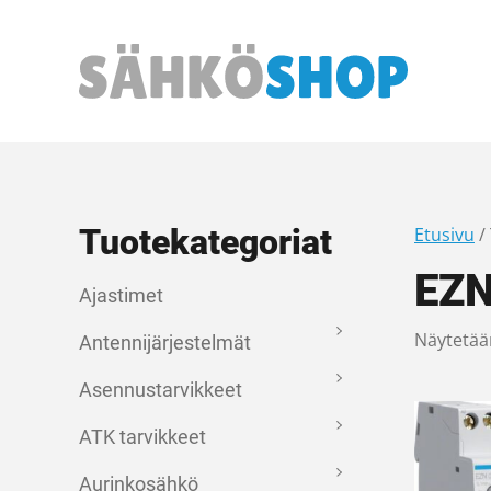
Päävalikko
Tuotekategoriat
Etusivu
/
EZ
Ajastimet
Näytetää
Antennijärjestelmät
Asennustarvikkeet
ATK tarvikkeet
Aurinkosähkö