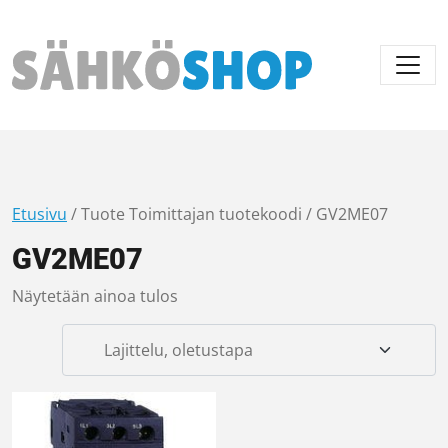
Päävalikko
Etusivu
/ Tuote Toimittajan tuotekoodi / GV2ME07
GV2ME07
Näytetään ainoa tulos