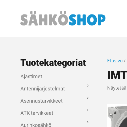
Päävalikko
Tuotekategoriat
Etusivu
/
IMT
Ajastimet
Näytetää
Antennijärjestelmät
Asennustarvikkeet
ATK tarvikkeet
Aurinkosähkö