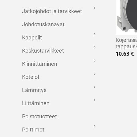
Jatkojohdot ja tarvikkeet
Johdotuskanavat
Kaapelit
Kojerasia
rappaus
Keskustarvikkeet
10,63
€
Kiinnittäminen
Kotelot
Lämmitys
Liittäminen
Poistotuotteet
Polttimot