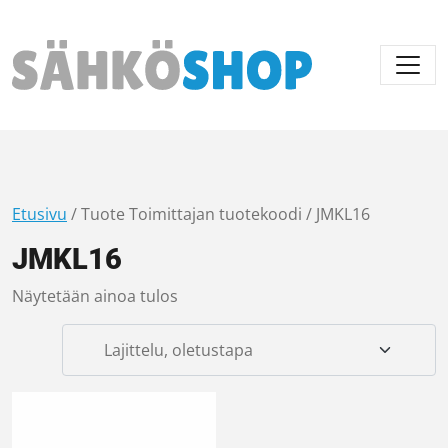
Päävalikko
Etusivu
/ Tuote Toimittajan tuotekoodi / JMKL16
JMKL16
Näytetään ainoa tulos