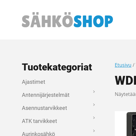
Päävalikko
Tuotekategoriat
Etusivu
/
WD
Ajastimet
Näytetää
Antennijärjestelmät
Asennustarvikkeet
ATK tarvikkeet
Aurinkosähkö