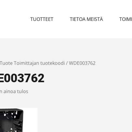
TUOTTEET
TIETOA MEISTÄ
TOIM
 Tuote Toimittajan tuotekoodi / WDE003762
E003762
n ainoa tulos