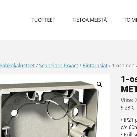
TUOTTEET
TIETOA MEISTÄ
TOIM
Sähkökalusteet
/
Schneider Exxact
/
Pintarasiat
/ 1-osainen
1-o
ME
Viite:
2
9,23
€
• IP21 
c/c 60
• Erill