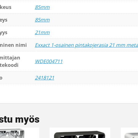
keus
85mm
eys
85mm
yys
21mm
ninen nimi
Exxact 1-osainen pintakojerasia 21 mm metal
mittajan
WDE004711
tekoodi
o
2418121
stu myös