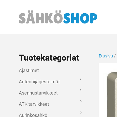
Päävalikko
Tuotekategoriat
Etusivu
/
Ajastimet
Antennijärjestelmät
Asennustarvikkeet
ATK tarvikkeet
Aurinkosähkö