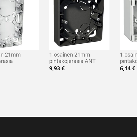
nen 21mm
1-osainen 21mm
1-osa
erasia
pintakojerasia ANT
pintak
9,93
€
6,14
€