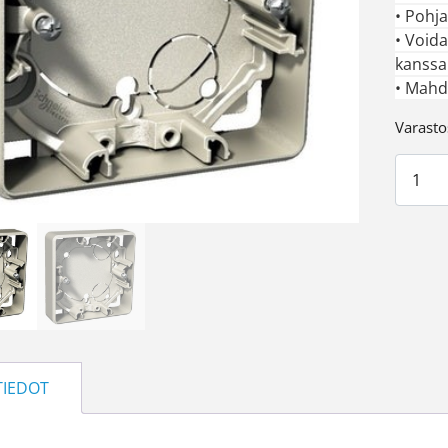
• Pohja
• Void
kanssa
• Mahdo
Varasto
1-osai
TIEDOT