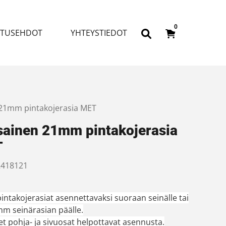
0
ITUSEHDOT
YHTEYSTIEDOT
 21mm pintakojerasia MET
sainen 21mm pintakojerasia
T
418121
pintakojerasiat asennettavaksi suoraan seinälle tai
mm seinärasian päälle.
iset pohja- ja sivuosat helpottavat asennusta.