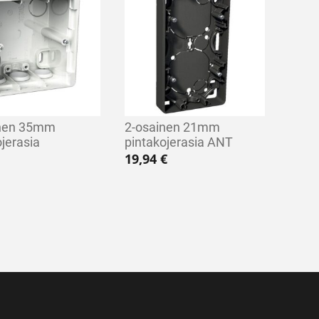
inen 35mm
2-osainen 21mm
ojerasia
pintakojerasia ANT
19,94
€