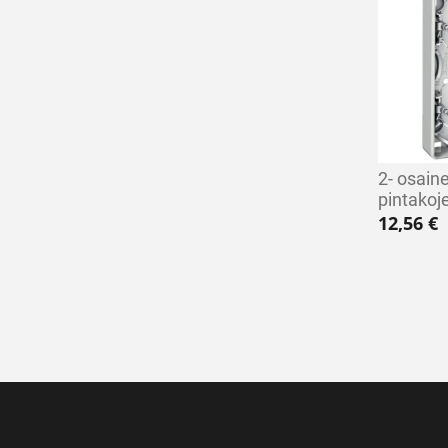
2- osai
pintakoj
12,56
€