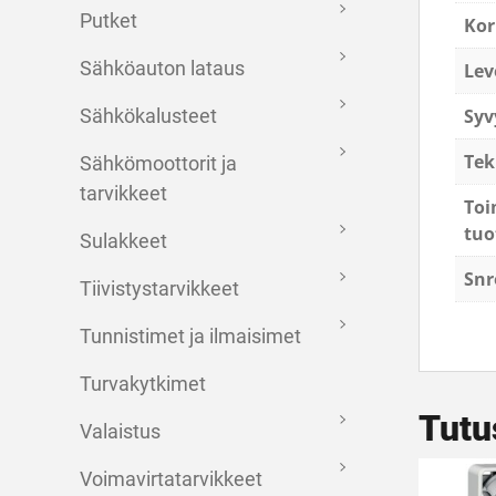
Putket
Kor
Sähköauton lataus
Lev
Syv
Sähkökalusteet
Tek
Sähkömoottorit ja
tarvikkeet
Toi
tuo
Sulakkeet
Snr
Tiivistystarvikkeet
Tunnistimet ja ilmaisimet
Turvakytkimet
Tutu
Valaistus
Voimavirtatarvikkeet