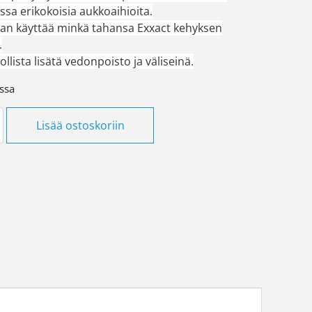
ssa erikokoisia aukkoaihioita.
aan käyttää minkä tahansa Exxact kehyksen
.
llista lisätä vedonpoisto ja väliseinä.
ssa
nen 21mm pintakojerasia MET määrä
Lisää ostoskoriin