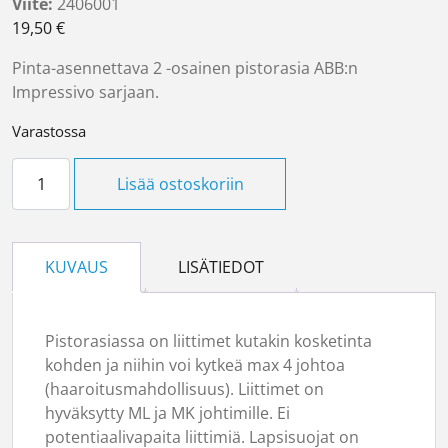
Viite:
2406001
19,50
€
Pinta-asennettava 2 -osainen pistorasia ABB:n
Impressivo sarjaan.
Varastossa
Pistorasia 2-os Impressivo pinta määrä
Lisää ostoskoriin
KUVAUS
LISÄTIEDOT
Pistorasiassa on liittimet kutakin kosketinta
kohden ja niihin voi kytkeä max 4 johtoa
(haaroitusmahdollisuus). Liittimet on
hyväksytty ML ja MK johtimille. Ei
potentiaalivapaita liittimiä. Lapsisuojat on