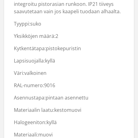
integroitu pistorasian runkoon. IP21 tiiveys
saavutetaan vain jos kaapeli tuodaan alhaalta.
Tyyppi:suko
Yksikköjen määrä:
2
Kytkentätapa:pistokepuristin
Lapsisuojalla:
kyllä
Väri:valkoinen
RAL-numero:
9016
Asennustapa:pintaan asennettu
Materiaalin laatu:kestomuovi
Halogeeniton:
kyllä
Materiaali:muovi