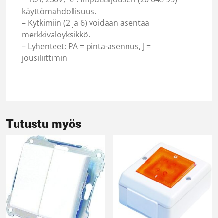
käyttömahdollisuus.
– Kytkimiin (2 ja 6) voidaan asentaa
merkkivaloyksikkö.
– Lyhenteet: PA = pinta-asennus, J =
jousiliittimin
Tutustu myös