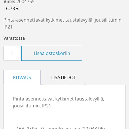
Viite:
2004755
16,78
€
Pinta-asennettavat kytkimet taustalevyllä, jousiliittimin,
IP21
Varastossa
5 -kytkin pinta-asennettava määrä
Lisää ostoskoriin
KUVAUS
LISÄTIEDOT
Pinta-asennettavat kytkimet taustalevylllä,
jousiliittimin, IP21
– 16A, 250V, -0-. Impulssijousen (20 043 95)