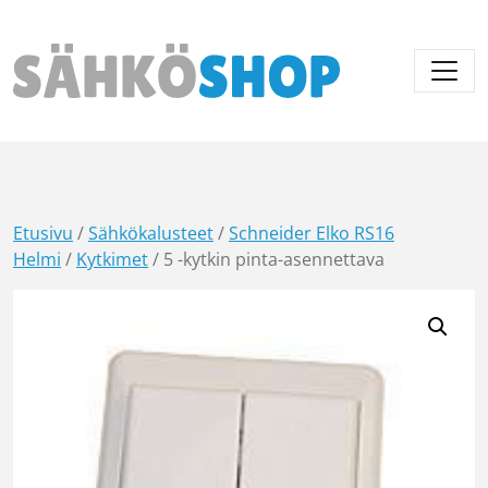
Päävalikko
Etusivu
/
Sähkökalusteet
/
Schneider Elko RS16
Helmi
/
Kytkimet
/ 5 -kytkin pinta-asennettava