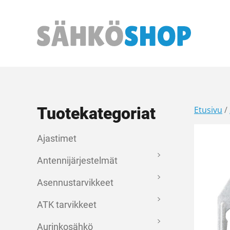
Päävalikko
Tuotekategoriat
Etusivu
/
Ajastimet
Antennijärjestelmät
Asennustarvikkeet
ATK tarvikkeet
Aurinkosähkö