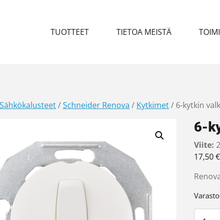
TUOTTEET
TIETOA MEISTÄ
TOIM
Sähkökalusteet
/
Schneider Renova
/
Kytkimet
/ 6-kytkin val
6-ky
Viite:
2
17,50
€
Renova 
Varasto
6-kytk