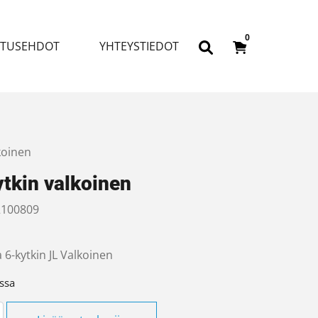
0
ITUSEHDOT
YHTEYSTIEDOT
koinen
tkin valkoinen
100809
6-kytkin JL Valkoinen
ssa
in valkoinen määrä