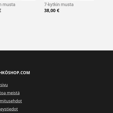
in musta
7-kytkin musta
€
38,00
€
HKÖSHOP.COM
sivu
toa meistä
imitusehdot
eystiedot