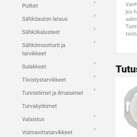
Vanh
Putket
Jos 
vali
Sähköauton lataus
Tuot
Sähkökalusteet
tois
Sähkömoottorit ja
tarvikkeet
Tutu
Sulakkeet
Tiivistystarvikkeet
Tunnistimet ja ilmaisimet
Turvakytkimet
Valaistus
Voimavirtatarvikkeet