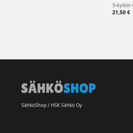
5-kytkin
21,50
€
SähköShop / HSK Sähkö Oy