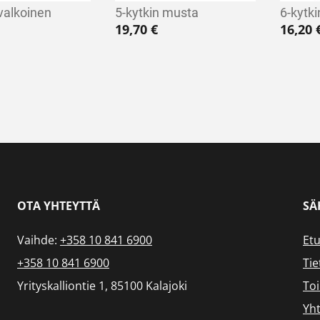
 valkoinen
5-kytkin musta
6-kytk
19,70
€
16,20
OTA YHTEYTTÄ
SÄ
Vaihde:
+358 10 841 6900
Etu
+358 10 841 6900
Tie
Yrityskalliontie 1, 85100 Kalajoki
To
Yht