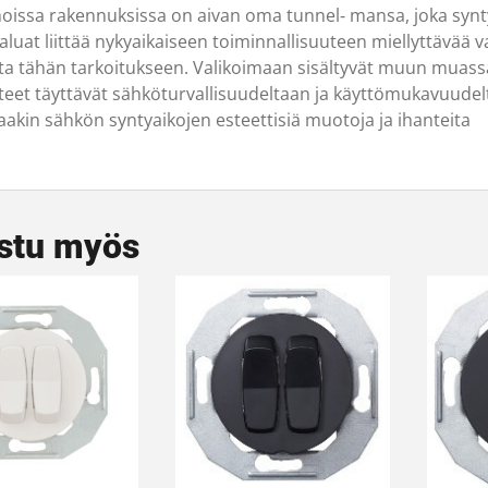
oissa rakennuksissa on aivan oma tunnel‑ mansa, joka syntyy
haluat liittää nykyaikaiseen toiminnallisuuteen miellyttävää
nta tähän tarkoitukseen. Valikoimaan sisältyvät muun muassa
teet täyttävät sähköturvallisuudeltaan ja käyttömukavuudel
taakin sähkön syntyaikojen esteettisiä muotoja ja ihanteita
stu myös