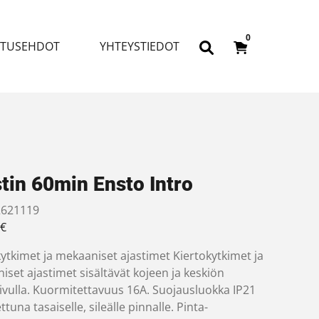
0
ITUSEHDOT
YHTEYSTIEDOT
tin 60min Ensto Intro
621119
€
ytkimet ja mekaaniset ajastimet Kiertokytkimet ja
set ajastimet sisältävät kojeen ja keskiön
vivulla. Kuormitettavuus 16A. Suojausluokka IP21
tuna tasaiselle, sileälle pinnalle. Pinta-