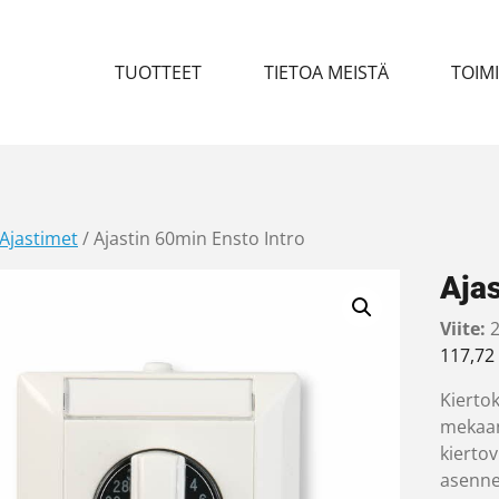
TUOTTEET
TIETOA MEISTÄ
TOIM
Ajastimet
/ Ajastin 60min Ensto Intro
Ajas
Viite:
2
117,72
Kiertok
mekaani
kierto
asennet