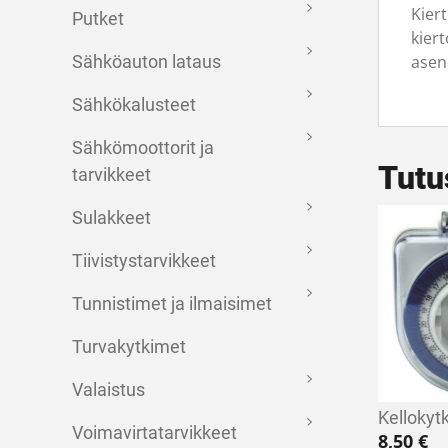
Kier
Putket
kiert
asenn
Sähköauton lataus
Sähkökalusteet
Sähkömoottorit ja
Tutu
tarvikkeet
Sulakkeet
Tiivistystarvikkeet
Tunnistimet ja ilmaisimet
Turvakytkimet
Valaistus
Kellokyt
Voimavirtatarvikkeet
8,50
€