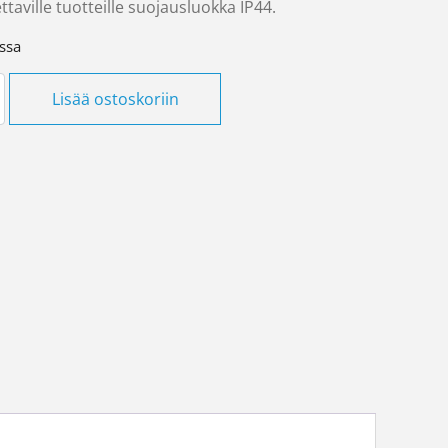
taville tuotteille suojausluokka IP44.
ssa
n 60min Ensto Intro määrä
Lisää ostoskoriin