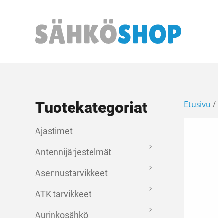
Päävalikko
Tuotekategoriat
Etusivu
/
Ajastimet
Antennijärjestelmät
Asennustarvikkeet
ATK tarvikkeet
Aurinkosähkö