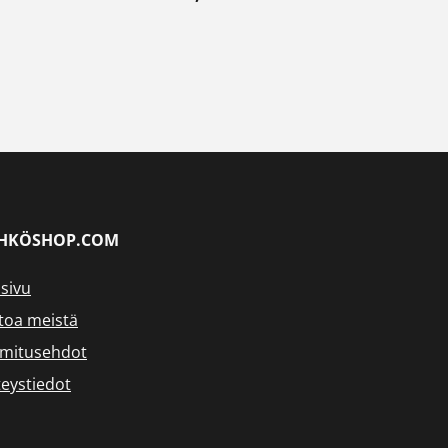
HKÖSHOP.COM
sivu
toa meistä
imitusehdot
eystiedot