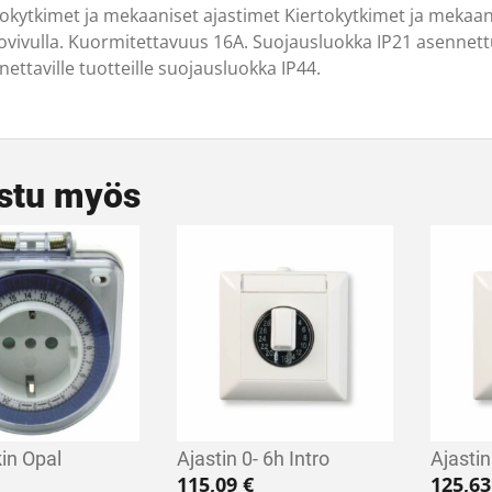
tokytkimet ja mekaaniset ajastimet Kiertokytkimet ja mekaani
ovivulla. Kuormitettavuus 16A. Suojausluokka IP21 asennettuna
ettaville tuotteille suojausluokka IP44.
stu myös
kin Opal
Ajastin 0- 6h Intro
Ajastin
115,09
€
125,6