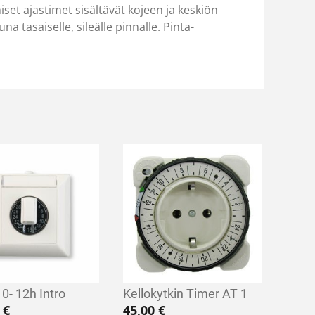
set ajastimet sisältävät kojeen ja keskiön
 tasaiselle, sileälle pinnalle. Pinta-
 0- 12h Intro
Kellokytkin Timer AT 1
3
€
45,00
€