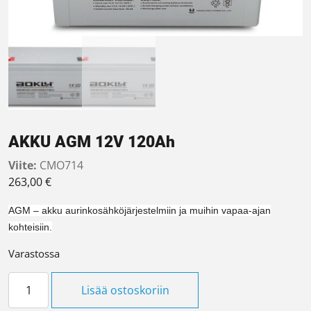
AKKU AGM 12V 120Ah
Viite:
CMO714
263,00
€
AGM – akku aurinkosähköjärjestelmiin ja muihin vapaa-ajan
kohteisiin.
Varastossa
AKKU AGM 12V 120Ah määrä
Lisää ostoskoriin