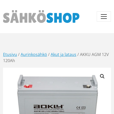
Päävalikko
Etusivu
/
Aurinkosähkö
/
Akut ja lataus
/ AKKU AGM 12V
120Ah