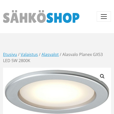
Päävalikko
Etusivu
/
Valaistus
/
Alasvalot
/ Alasvalo Planex GX53
LED 5W 2800K