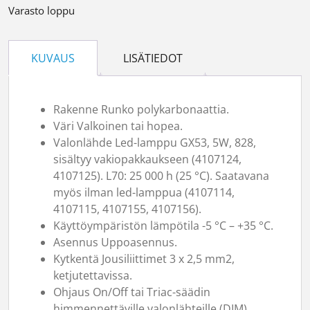
Varasto loppu
KUVAUS
LISÄTIEDOT
Rakenne Runko polykarbonaattia.
Väri Valkoinen tai hopea.
Valonlähde Led-lamppu GX53, 5W, 828,
sisältyy vakiopakkaukseen (4107124,
4107125). L70: 25 000 h (25 °C). Saatavana
myös ilman led-lamppua (4107114,
4107115, 4107155, 4107156).
Käyttöympäristön lämpötila -5 °C – +35 °C.
Asennus Uppoasennus.
Kytkentä Jousiliittimet 3 x 2,5 mm2,
ketjutettavissa.
Ohjaus On/Off tai Triac-säädin
himmennettäville valonlähteille (DIM).