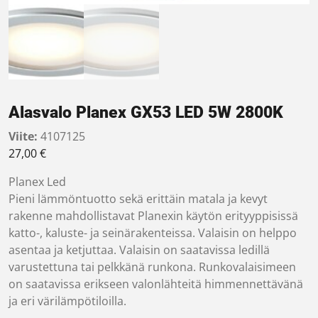
Alasvalo Planex GX53 LED 5W 2800K
Viite:
4107125
27,00
€
Planex Led
Pieni lämmöntuotto sekä erittäin matala ja kevyt
rakenne mahdollistavat Planexin käytön erityyppisissä
katto-, kaluste- ja seinärakenteissa. Valaisin on helppo
asentaa ja ketjuttaa. Valaisin on saatavissa ledillä
varustettuna tai pelkkänä runkona. Runkovalaisimeen
on saatavissa erikseen valonlähteitä himmennettävänä
ja eri värilämpötiloilla.