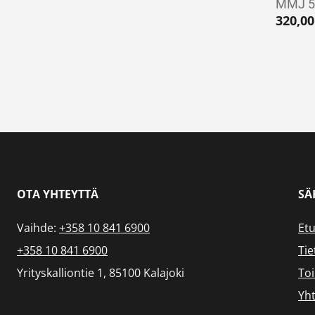
MMJ 5 
320,0
OTA YHTEYTTÄ
SÄ
Vaihde:
+358 10 841 6900
Etu
+358 10 841 6900
Tie
Yrityskalliontie 1, 85100 Kalajoki
To
Yht