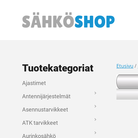
Päävalikko
Tuotekategoriat
Etusivu
/
Ajastimet
Antennijärjestelmät
Asennustarvikkeet
ATK tarvikkeet
Aurinkosähkö