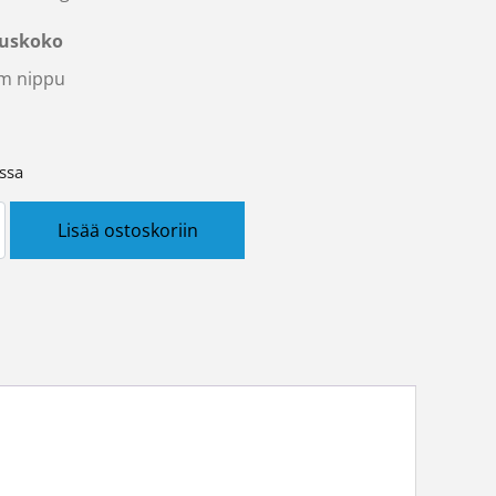
uskoko
m nippu
ssa
skaapeli REKA MMJ 5 x 1,5 S määrä
Lisää ostoskoriin