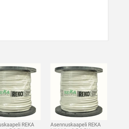
skaapeli REKA
Asennuskaapeli REKA