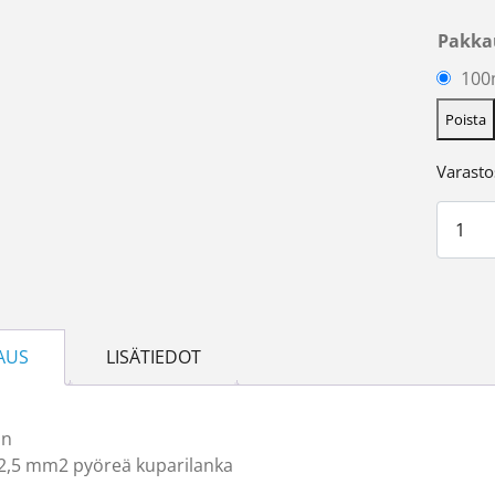
Pakka
100
Poista
Varasto
Asennu
AUS
LISÄTIEDOT
in
2,5 mm2 pyöreä kuparilanka