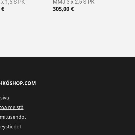
x 1,5 S PK
MMJ 3 x 2,5 S PK
0
€
305,00
€
HKÖSHOP.COM
sivu
toa meistä
imitusehdot
eystiedot