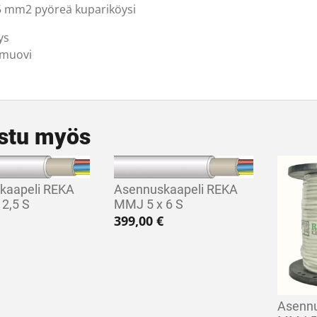
 mm2 pyöreä kupariköysi
tys
muovi
stu myös
kaapeli REKA
Asennuskaapeli REKA
2,5 S
MMJ 5 x 6 S
399,00
€
Asennu