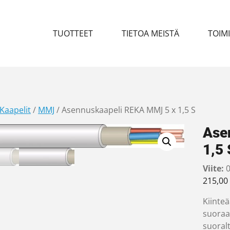
TUOTTEET
TIETOA MEISTÄ
TOIM
Kaapelit
/
MMJ
/ Asennuskaapeli REKA MMJ 5 x 1,5 S
Ase
1,5 
Viite:
0
215,00
Kiinte
suoraa
suoral