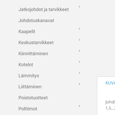
Jatkojohdot ja tarvikkeet
Johdotuskanavat
Kaapelit
Keskustarvikkeet
Kiinnittäminen
Kotelot
Lämmitys
KUV
Liittäminen
Poistotuotteet
Johd
1,5…
Polttimot