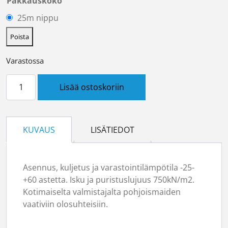
Pakkauskoko
25m nippu
Poista
Varastossa
Asennusputki TAM32 Onnline määrä
Lisää ostoskoriin
KUVAUS
LISÄTIEDOT
Asennus, kuljetus ja varastointilämpötila -25-
+60 astetta. Isku ja puristuslujuus 750kN/m2.
Kotimaiselta valmistajalta pohjoismaiden
vaativiin olosuhteisiin.