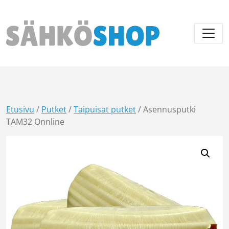
Päävalikko
Etusivu
/
Putket
/
Taipuisat putket
/ Asennusputki
TAM32 Onnline