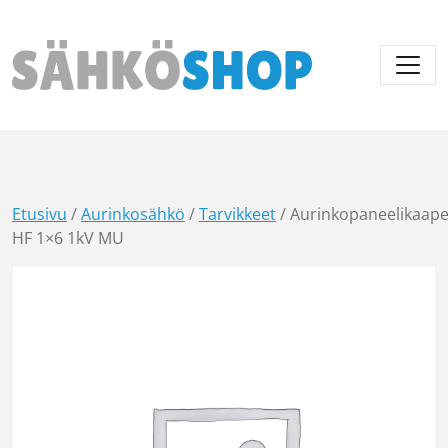
Päävalikko
Etusivu
/
Aurinkosähkö
/
Tarvikkeet
/ Aurinkopaneelikaape
HF 1×6 1kV MU