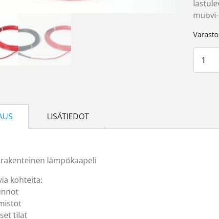
lastule
muovi-,
Varasto
DEVIco
AUS
LISÄTIEDOT
rakenteinen lämpökaapeli
via kohteita:
unnot
imistot
iset tilat