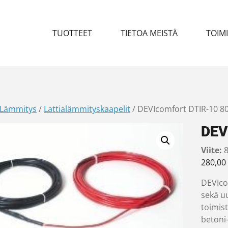
TUOTTEET
TIETOA MEISTÄ
TOIM
Lämmitys
/
Lattialämmityskaapelit
/ DEVIcomfort DTIR-10 
DEV
Viite:
8
280,00
DEVIco
sekä u
toimist
betoni-