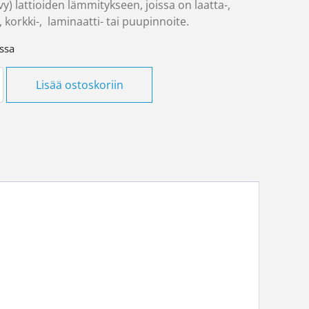
vy) lattioiden lämmitykseen, joissa on laatta-,
 korkki-, laminaatti- tai puupinnoite.
ssa
mfort DTIR-10 80m 800W määrä
Lisää ostoskoriin