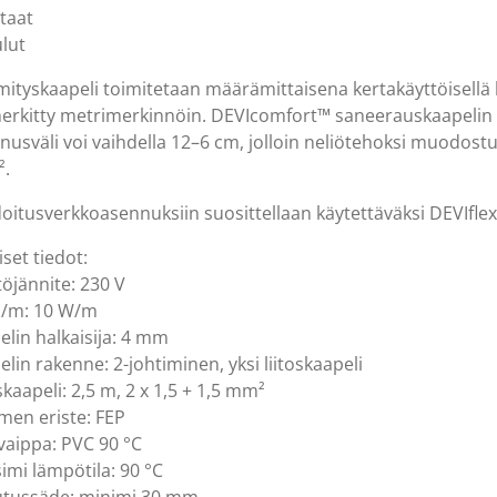
htaat
ulut
ityskaapeli toimitetaan määrämittaisena kertakäyttöisellä k
erkitty metrimerkinnöin. DEVIcomfort™ saneerauskaapelin t
nusväli voi vaihdella 12–6 cm, jolloin neliötehoksi muodos
².
oitusverkkoasennuksiin suosittellaan käytettäväksi DEVIfl
iset tiedot:
töjännite: 230 V
o/m: 10 W/m
elin halkaisija: 4 mm
lin rakenne: 2-johtiminen, yksi liitoskaapeli
skaapeli: 2,5 m, 2 x 1,5 + 1,5 mm²
imen eriste: FEP
vaippa: PVC 90 °C
imi lämpötila: 90 °C