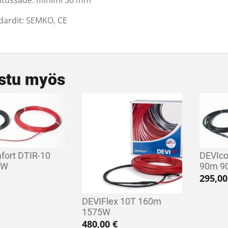
utussäde: minimi 30 mm
dardit: SEMKO, CE
stu myös
fort DTIR-10
DEVIco
0W
90m 9
295,0
DEVIFlex 10T 160m
1575W
480,00
€