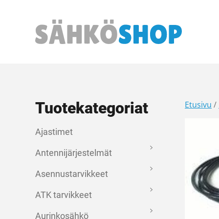
Päävalikko
Tuotekategoriat
Etusivu
/
Ajastimet
Antennijärjestelmät
Asennustarvikkeet
ATK tarvikkeet
Aurinkosähkö