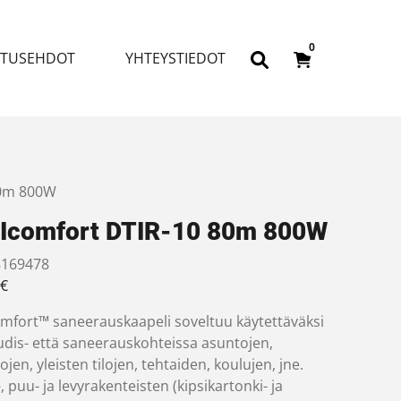
0
ITUSEHDOT
YHTEYSTIEDOT
80m 800W
Icomfort DTIR-10 80m 800W
169478
€
mfort™ saneerauskaapeli soveltuu käytettäväksi
udis- että saneerauskohteissa asuntojen,
ojen, yleisten tilojen, tehtaiden, koulujen, jne.
, puu- ja levyrakenteisten (kipsikartonki- ja