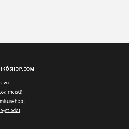
HKÖSHOP.COM
sivu
toa meistä
imitusehdot
eystiedot