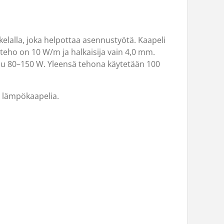
elalla, joka helpottaa asennustyötä. Kaapeli
eho on 10 W/m ja halkaisija vain 4,0 mm.
tuu 80–150 W. Yleensä tehona käytetään 100
ex lämpökaapelia.