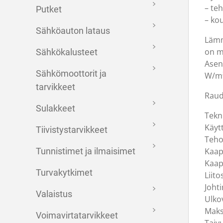
– te
Putket
– ko
Sähköauton lataus
Lämm
on m
Sähkökalusteet
Asen
Sähkömoottorit ja
W/m
tarvikkeet
Raud
Sulakkeet
Tekn
Käyt
Tiivistystarvikkeet
Teh
Tunnistimet ja ilmaisimet
Kaap
Kaape
Turvakytkimet
Liito
Joht
Valaistus
Ulko
Maks
Voimavirtatarvikkeet