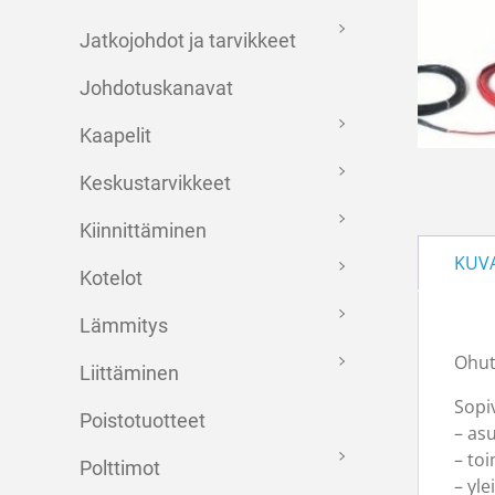
Jatkojohdot ja tarvikkeet
Johdotuskanavat
Kaapelit
Keskustarvikkeet
Kiinnittäminen
KUV
Kotelot
Lämmitys
Ohut
Liittäminen
Sopi
Poistotuotteet
– as
– to
Polttimot
– yle