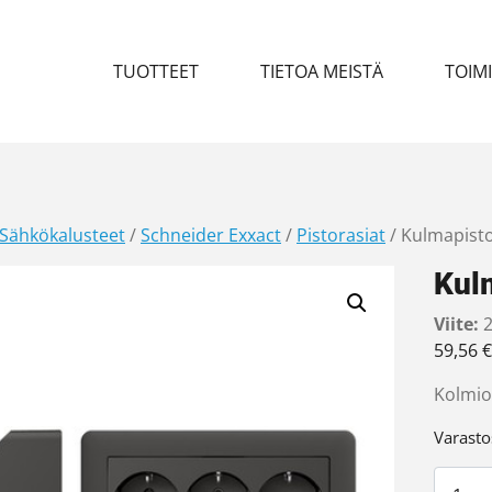
TUOTTEET
TIETOA MEISTÄ
TOIM
Sähkökalusteet
/
Schneider Exxact
/
Pistorasiat
/ Kulmapisto
Kulm
Viite:
2
59,56
€
Kolmio
Varasto
Kulmap