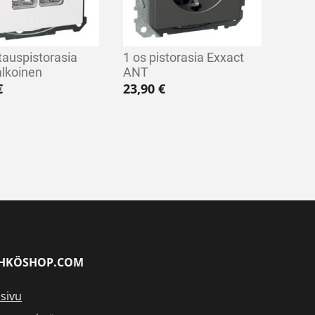
tauspistorasia
1 os pistorasia Exxact
alkoinen
ANT
€
23,90
€
HKÖSHOP.COM
sivu