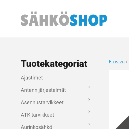
Päävalikko
Tuotekategoriat
Etusivu
/
Ajastimet
Antennijärjestelmät
Asennustarvikkeet
ATK tarvikkeet
Aurinkosähkö