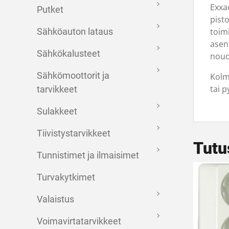
Exxa
Putket
pisto
toim
Sähköauton lataus
asen
Sähkökalusteet
noud
Sähkömoottorit ja
Kolm
tai p
tarvikkeet
Sulakkeet
Tiivistystarvikkeet
Tutu
Tunnistimet ja ilmaisimet
Turvakytkimet
Valaistus
Voimavirtatarvikkeet