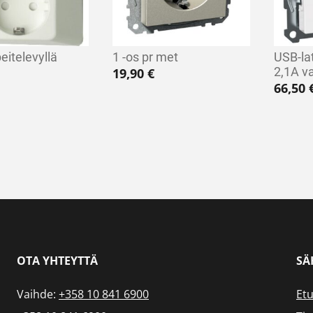
peitelevyllä
1 -os pr met
USB-la
2,1A v
19,90
€
66,50
OTA YHTEYTTÄ
SÄ
Vaihde:
+358 10 841 6900
Etu