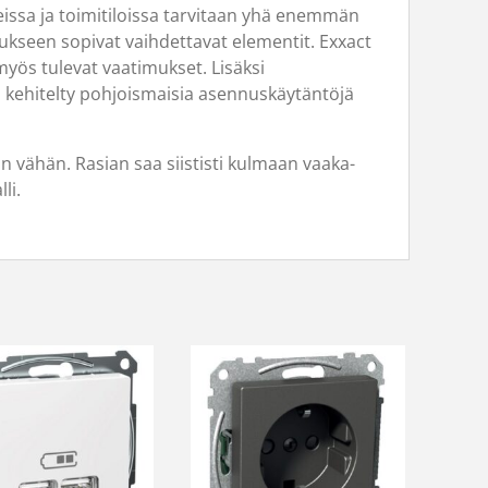
deissa ja toimitiloissa tarvitaan yhä enemmän
ustukseen sopivat vaihdettavat elementit. Exxact
yös tulevat vaatimukset. Lisäksi
kehitelty pohjoismaisia asennuskäytäntöjä
 vähän. Rasian saa siististi kulmaan vaaka-
li.