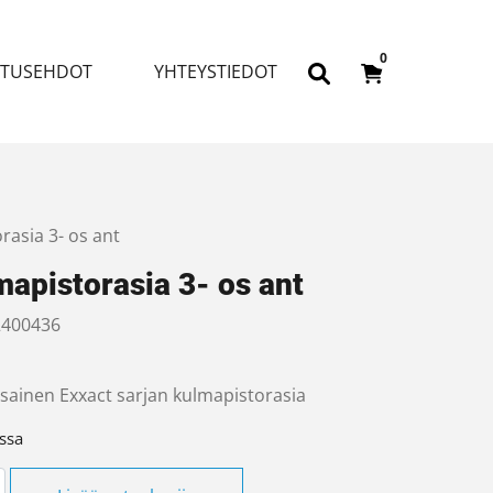
0
ITUSEHDOT
YHTEYSTIEDOT
rasia 3- os ant
apistorasia 3- os ant
400436
sainen Exxact sarjan kulmapistorasia
ssa
istorasia 3- os ant määrä