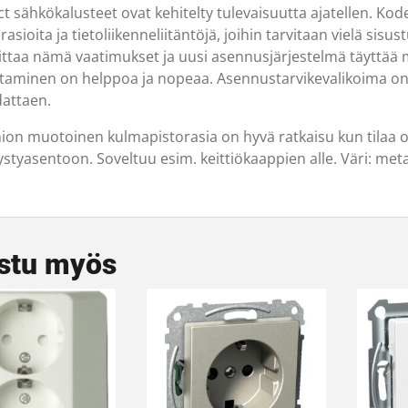
ct sähkökalusteet ovat kehitelty tulevaisuutta ajatellen. Ko
rasioita ja tietoliikenneliitäntöjä, joihin tarvitaan vielä sis
ittaa nämä vaatimukset ja uusi asennusjärjestelmä täyttää m
taminen on helppoa ja nopeaa. Asennustarvikevalikoima on 
attaen.
ion muotoinen kulmapistorasia on hyvä ratkaisu kun tilaa on
ystyasentoon. Soveltuu esim. keittiökaappien alle. Väri: metal
stu myös