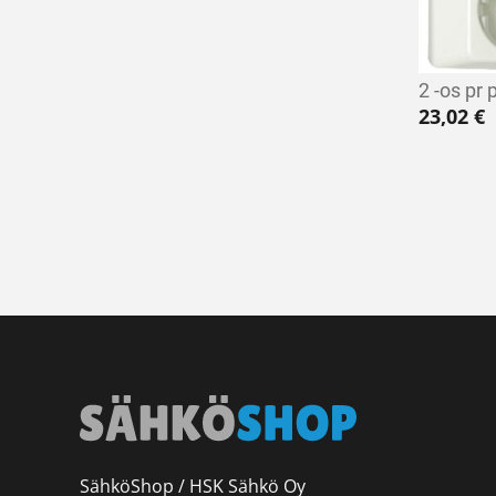
2 -os pr 
23,02
€
SähköShop / HSK Sähkö Oy