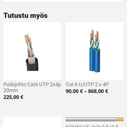
Tutustu myös
Putkijohto Cat6 UTP 2x4p
Cat 6 U/UTP 2 x 4P
20mm
Hintalu
90,00
€
–
868,00
€
225,00
€