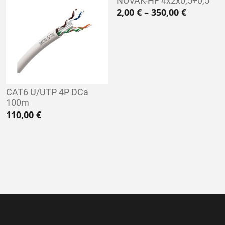
NOVAK-HF 4x2x0,5+0,5
Hintaluo
2,00
€
–
350,00
€
CAT6 U/UTP 4P DCa
100m
110,00
€