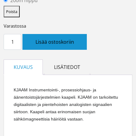
200m nippu
Poista
Varastossa
Instrumentointikaapeli KJAAM 2x(2+1)x0,5+0,5 määrä
Lisää ostoskoriin
KUVAUS
LISÄTIEDOT
KJAAM Instrumentointi-, prosessiohjaus- ja
äänentoistojärjestelmien kaapeli. KJAAM on tarkoitettu
digitaalisten ja pientehoisten analogisten signaalien
siirtoon. Kaapeli antaa erinomaisen suojan
sähkömagneettisia häiriöitä vastaan.