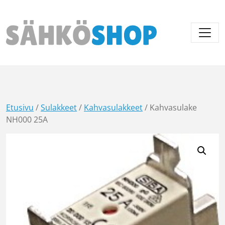
Päävalikko
Etusivu
/
Sulakkeet
/
Kahvasulakkeet
/ Kahvasulake
NH000 25A