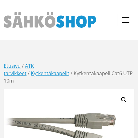
Päävalikko
Etusivu
/
ATK
tarvikkeet
/
Kytkentäkaapelit
/ Kytkentäkaapeli Cat6 UTP
10m