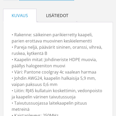
KUVAUS
LISÄTIEDOT
• Rakenne: säikeinen parikierretty kaapeli,
parien erottava muovinen keskielementti
• Pareja neljä, päävärit sininen, oranssi, vihreä,
ruskea, kytkentä B
• Kaapelin mitat: Johdineriste HDPE muovia,
päällys halogeeniton muovi
• Väri: Pantone coolgray 4c vaalean harmaa
• Johdin AWG24, kaapelin halkaisija 5,9 mm,
vaipan paksuus 0,6 mm
• Liitin: RJ45 kullatuin koskettimin, vedonpoisto
ja kaapelin värinen taivutussuoja
• Taivutussuojassa laitekaapelin pituus
metreinä
• Kaistanleveys: 250MHz