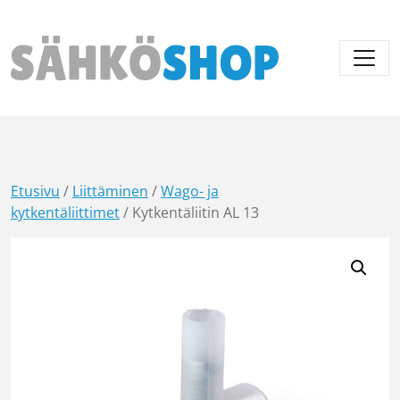
Päävalikko
Etusivu
/
Liittäminen
/
Wago- ja
kytkentäliittimet
/ Kytkentäliitin AL 13