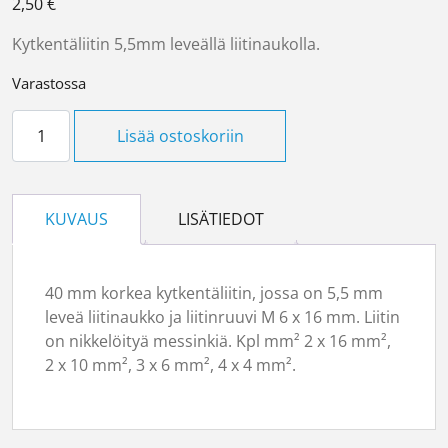
2,50
€
Kytkentäliitin 5,5mm leveällä liitinaukolla.
Varastossa
Kytkentäliitin AL 13 määrä
Lisää ostoskoriin
KUVAUS
LISÄTIEDOT
40 mm korkea kytkentäliitin, jossa on 5,5 mm
leveä liitinaukko ja liitinruuvi M 6 x 16 mm. Liitin
on nikkelöityä messinkiä. Kpl mm² 2 x 16 mm²,
2 x 10 mm², 3 x 6 mm², 4 x 4 mm².