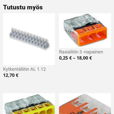
Tutustu myös
Rasialiitin 3 -napainen
Hintaluokk
0,25
€
–
18,00
€
Kytkentäliitin AL 1.12
12,70
€