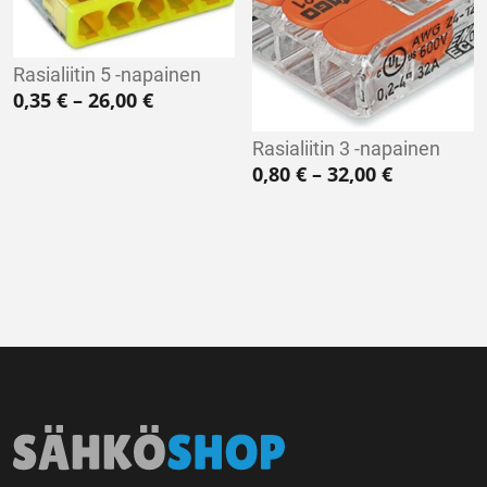
Rasialiitin 5 -napainen
Hintaluokka: 0,35 € - 26,00 €
0,35
€
–
26,00
€
Rasialiitin 3 -napainen
Hintaluokk
0,80
€
–
32,00
€