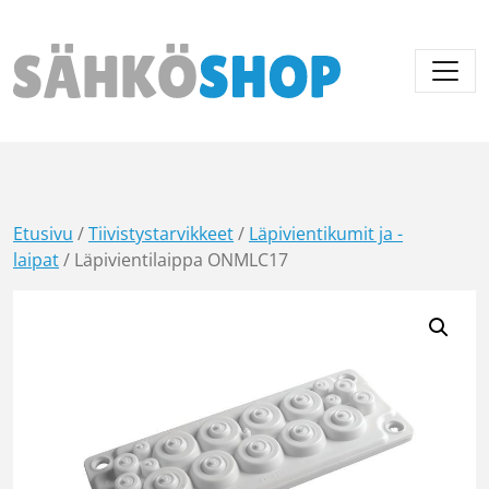
Päävalikko
Etusivu
/
Tiivistystarvikkeet
/
Läpivientikumit ja -
laipat
/ Läpivientilaippa ONMLC17