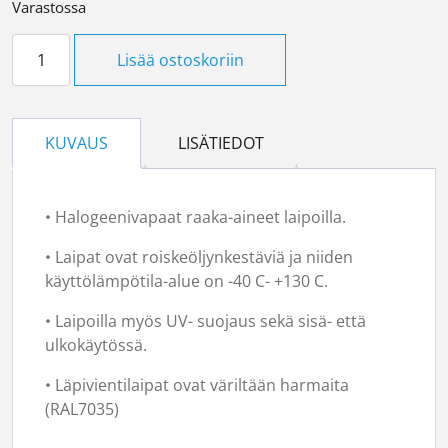
Varastossa
Läpivientilaippa ONMLC17 määrä
Lisää ostoskoriin
KUVAUS
LISÄTIEDOT
• Halogeenivapaat raaka-aineet laipoilla.
• Laipat ovat roiskeöljynkestäviä ja niiden
käyttölämpötila-alue on -40 C- +130 C.
• Laipoilla myös UV- suojaus sekä sisä- että
ulkokäytössä.
• Läpivientilaipat ovat väriltään harmaita
(RAL7035)