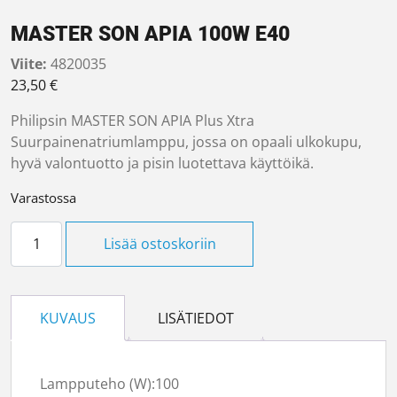
MASTER SON APIA 100W E40
Viite:
4820035
23,50
€
Philipsin MASTER SON APIA Plus Xtra
Suurpainenatriumlamppu, jossa on opaali ulkokupu,
hyvä valontuotto ja pisin luotettava käyttöikä.
Varastossa
MASTER SON APIA 100W E40 määrä
Lisää ostoskoriin
KUVAUS
LISÄTIEDOT
Lampputeho (W):
100