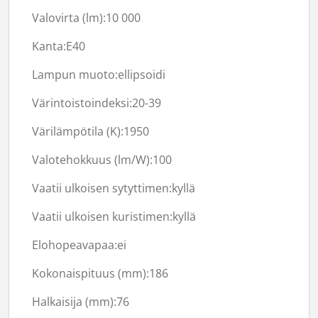
Valovirta (lm):
10 000
Kanta:E40
Lampun muoto:ellipsoidi
Värintoistoindeksi:20-39
Värilämpötila (K):
1950
Valotehokkuus (lm/W):
100
Vaatii ulkoisen sytyttimen:
kyllä
Vaatii ulkoisen kuristimen:
kyllä
Elohopeavapaa:
ei
Kokonaispituus (mm):
186
Halkaisija (mm):
76