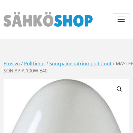
Päävalikko
Etusivu
/
Polttimot
/
Suurpainenatriumpolttimot
/ MASTE
SON APIA 100W E40