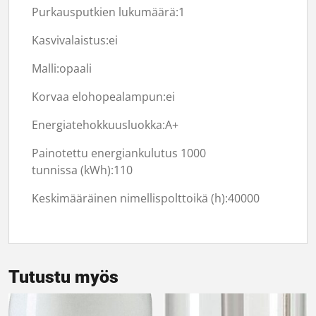
Purkausputkien lukumäärä:
1
Kasvivalaistus:
ei
Malli:opaali
Korvaa elohopealampun:
ei
Energiatehokkuusluokka:A+
Painotettu energiankulutus 1000
tunnissa (kWh):
110
Keskimääräinen nimellispolttoikä (h):
40000
Tutustu myös