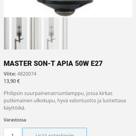
MASTER SON-T APIA 50W E27
Viite:
4820074
13,90
€
Philipsin suurpainenatriumlamppu, jossa kirkas
putkimainen ulkokupu, hyvä valontuotto ja luotettava
käyttöikä.
Varastossa
MASTER SON-T APIA 50W E27 määrä
Lisää ostoskoriin