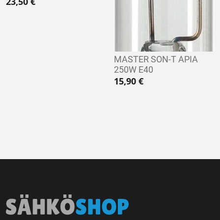
23,50
€
MASTER SON-T APIA
250W E40
15,90
€