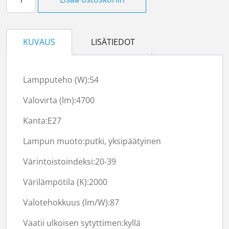
KUVAUS
LISÄTIEDOT
Lampputeho (W):54
Valovirta (lm):
4700
Kanta:E27
Lampun muoto:putki, yksipäätyinen
Värintoistoindeksi:20-39
Värilämpötila (K):
2000
Valotehokkuus (lm/W):87
Vaatii ulkoisen sytyttimen:
kyllä