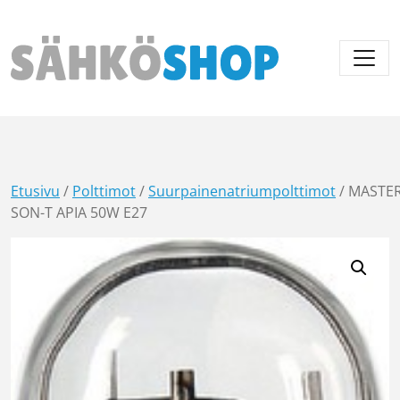
Päävalikko
Etusivu
/
Polttimot
/
Suurpainenatriumpolttimot
/ MASTE
SON-T APIA 50W E27