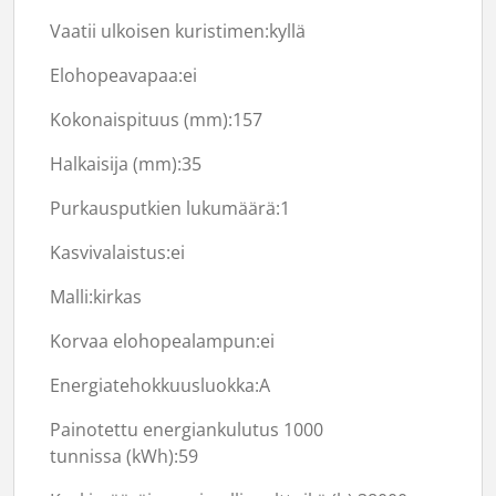
Vaatii ulkoisen kuristimen:
kyllä
Elohopeavapaa:
ei
Kokonaispituus (mm):
157
Halkaisija (mm):
35
Purkausputkien lukumäärä:
1
Kasvivalaistus:
ei
Malli:kirkas
Korvaa elohopealampun:
ei
Energiatehokkuusluokka:A
Painotettu energiankulutus 1000
tunnissa (kWh):
59