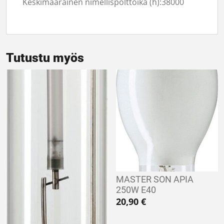
Keskimääräinen nimellispolttoikä (h):
38000
Tutustu myös
MASTER SON APIA
250W E40
20,90
€