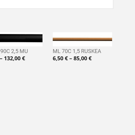
90C 2,5 MU
ML 70C 1,5 RUSKEA
€ - 85,00 €
Hintaluokka: 2,00 € - 132,00 €
Hintaluokka: 6,5
–
132,00
€
6,50
€
–
85,00
€