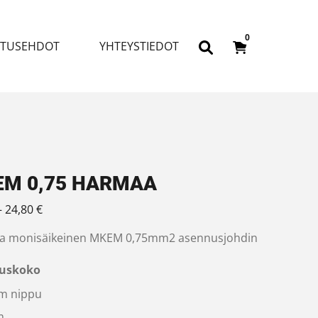
0
ITUSEHDOT
YHTEYSTIEDOT
M 0,75 HARMAA
Hintaluokka: 3,97 € - 24,80 €
–
24,80
€
 monisäikeinen MKEM 0,75mm2 asennusjohdin
uskoko
m nippu
m