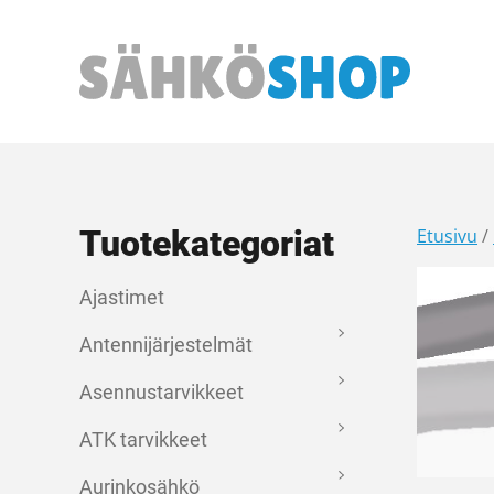
Päävalikko
Tuotekategoriat
Etusivu
/
Ajastimet
Antennijärjestelmät
Asennustarvikkeet
ATK tarvikkeet
Aurinkosähkö