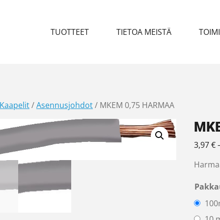
TUOTTEET
TIETOA MEISTÄ
TOIM
Kaapelit
/
Asennusjohdot
/ MKEM 0,75 HARMAA
MKE
3,97
€
Harmaa
Pakka
100
10 