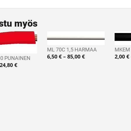
stu myös
ML 70C 1,5 HARMAA
MKEM 
Hintaluokka: 6,50 
6,50
€
–
85,00
€
2,00
€
,0 PUNAINEN
Hintaluokka: 3,97 € - 24,80 €
24,80
€