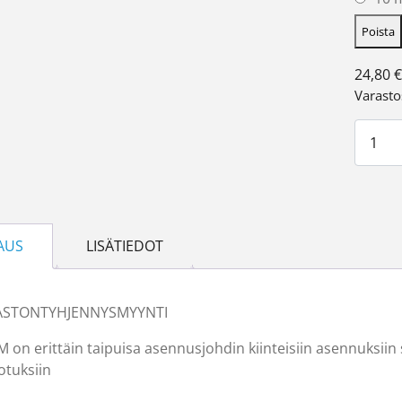
Poista
24,80
€
Varasto
MKEM 
AUS
LISÄTIEDOT
ASTONTYHJENNYSMYYNTI
on erittäin taipuisa asennusjohdin kiinteisiin asennuksiin s
otuksiin