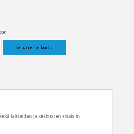
ssa
0,75 HARMAA määrä
Lisää ostoskoriin
ekä laitteiden ja keskusten sisäisiin