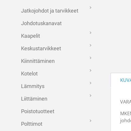
Jatkojohdot ja tarvikkeet
Johdotuskanavat
Kaapelit
Keskustarvikkeet
Kiinnittäminen
Kotelot
KUV
Lämmitys
Liittäminen
VAR
Poistotuotteet
MKEM 
johd
Polttimot