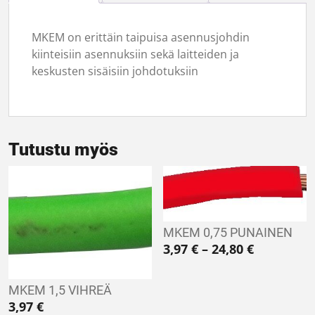
MKEM on erittäin taipuisa asennusjohdin
kiinteisiin asennuksiin sekä laitteiden ja
keskusten sisäisiin johdotuksiin
Tutustu myös
MKEM 0,75 PUNAINEN
Hintaluokk
3,97
€
–
24,80
€
MKEM 1,5 VIHREÄ
3,97
€