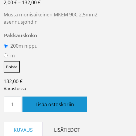
Hintaluokka: 2,00 € - 132,00 €
2,00
€
–
132,00
€
Musta monisäikeinen MKEM 90C 2,5mm2
asennusjohdin
Pakkauskoko
200m nippu
m
Poista
132,00
€
Varastossa
MKEM 90C 2,5 MU määrä
Lisää ostoskoriin
KUVAUS
LISÄTIEDOT