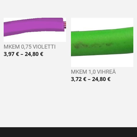
MKEM 0,75 VIOLETTI
Hintaluokka: 3,97 € - 24,80 €
3,97
€
–
24,80
€
MKEM 1,0 VIHREÄ
Hintaluokk
3,72
€
–
24,80
€