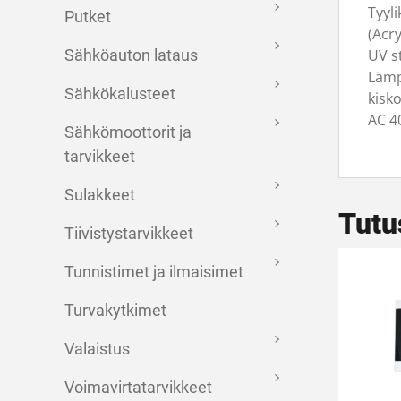
Tyyl
Putket
(Acry
UV s
Sähköauton lataus
Lämpö
Sähkökalusteet
kisko
AC 4
Sähkömoottorit ja
tarvikkeet
Sulakkeet
Tutu
Tiivistystarvikkeet
Tunnistimet ja ilmaisimet
Turvakytkimet
Valaistus
Voimavirtatarvikkeet