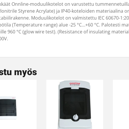
ikkäät Onnline-moduulikotelot on varustettu tummennetuilla 
lonitrile Styrene Acrylate) ja IP40-koteloiden materiaalina o
tabiilirakenne. Moduulikotelot on valmistettu IEC 60670-1:2
tila (Temperature range) alue -25 °C…+60 °C. Palotesti materi
ille 960 °C (glow wire test). (Resistance of insulating material
00V.
stu myös