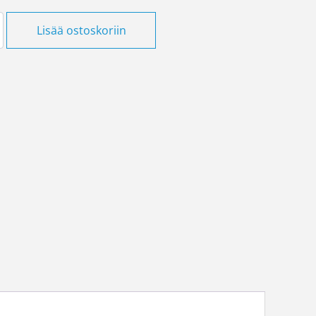
ikotelo pinta 258 x 318 määrä
Lisää ostoskoriin