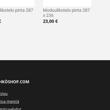
ikotelo pinta 287
Moduulikotelo pinta 287
x 236
€
23,00
€
HKÖSHOP.COM
sivu
toa meistä
imitusehdot