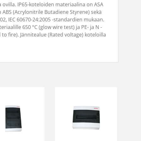
ovilla. IP65-koteloiden materiaalina on ASA
n ABS (Acrylonitrile Butadiene Styrene) sekä
002, IEC 60670-24:2005 -standardien mukaan.
aalille 650 °C (glow wire test) ja PE- ja N -
 to fire). Jännitealue (Rated voltage) koteloilla