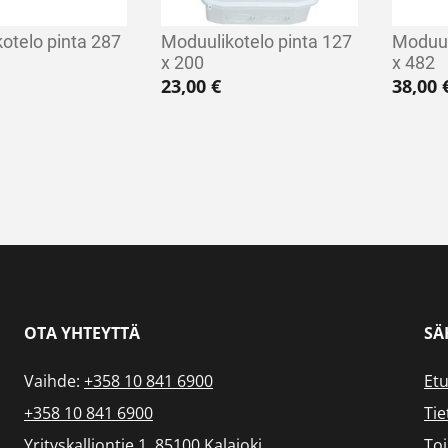
otelo pinta 287
Moduulikotelo pinta 127
Moduul
x 200
x 482
23,00
€
38,00
OTA YHTEYTTÄ
SÄ
Vaihde:
+358 10 841 6900
Etu
+358 10 841 6900
Tie
Yrityskalliontie 1, 85100 Kalajoki
To