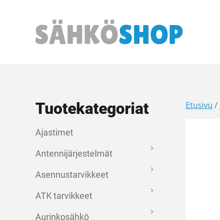
Päävalikko
Tuotekategoriat
Etusivu
/
Ajastimet
Antennijärjestelmät
Asennustarvikkeet
ATK tarvikkeet
Aurinkosähkö