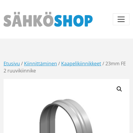
Päävalikko
Etusivu
/
Kiinnittäminen
/
Kaapelikiinnikkeet
/ 23mm FE
2 ruuvikiinnike