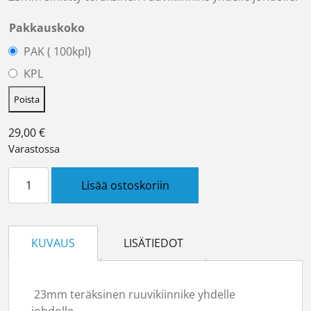
Pakkauskoko
PAK ( 100kpl)
KPL
Poista
29,00
€
Varastossa
23mm FE 2 ruuvikiinnike määrä
Lisää ostoskoriin
KUVAUS
LISÄTIEDOT
23mm teräksinen ruuvikiinnike yhdelle