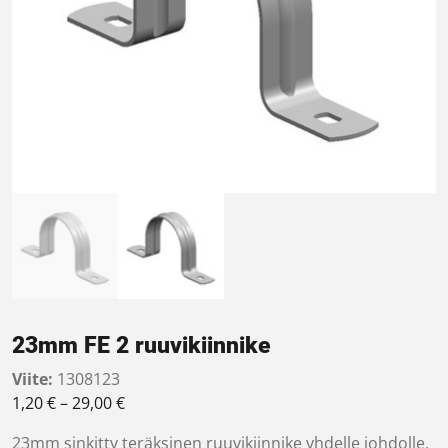
23mm FE 2 ruuvikiinnike
Viite:
1308123
Hintaluokka: 1,20 € - 29,00 €
1,20
€
–
29,00
€
23mm sinkitty teräksinen ruuvikiinnike yhdelle johdolle.