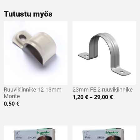
Tutustu myös
Ruuvikiinnike 12-13mm
23mm FE 2 ruuvikiinnike
Morite
Hintaluokk
1,20
€
–
29,00
€
0,50
€