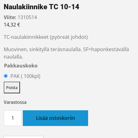
Naulakiinnike TC 10-14
Viite:
1310514
14,32
€
TC-naulakiinnikkeet (pyöreät johdot)
Muovinen, sinkityllä teräsnaulalla. SF=haponkestävällä
naulalla.
Pakkauskoko
PAK ( 100kpl)
Poista
Varastossa
Naulakiinnike TC 10-14 määrä
Lisää ostoskoriin