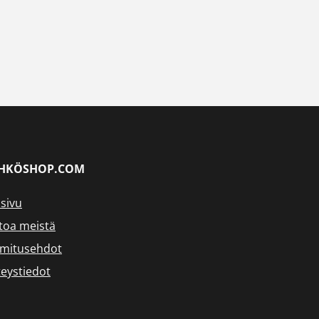
HKÖSHOP.COM
sivu
toa meistä
imitusehdot
eystiedot