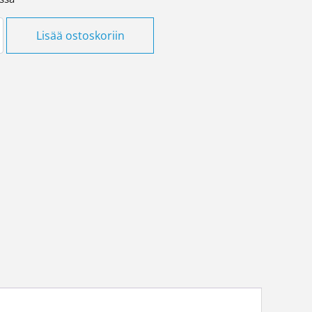
n palovaroitin Kidde Firex määrä
Lisää ostoskoriin