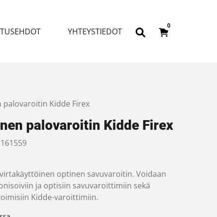
0
ITUSEHDOT
YHTEYSTIEDOT
 palovaroitin Kidde Firex
nen palovaroitin Kidde Firex
161559
virtakäyttöinen optinen savuvaroitin. Voidaan
 ionisoiviin ja optisiin savuvaroittimiin sekä
imisiin Kidde-varoittimiin.
ssa