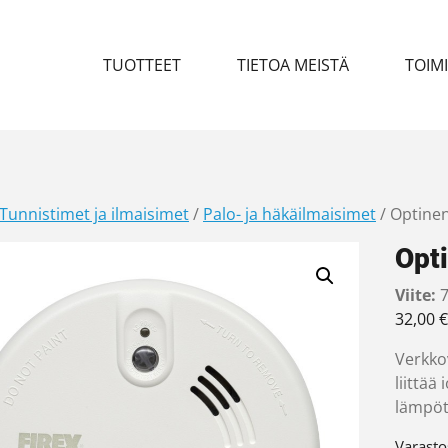
TUOTTEET
TIETOA MEISTÄ
TOIM
Tunnistimet ja ilmaisimet
/
Palo- ja häkäilmaisimet
/ Optinen
Opti
Viite:
7
32,00
€
Verkko
liittää
lämpöto
Varasto