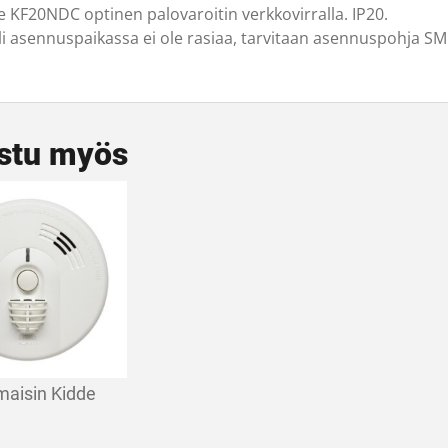
e KF20NDC optinen palovaroitin verkkovirralla. IP20.
li asennuspaikassa ei ole rasiaa, tarvitaan asennuspohja SM
stu myös
aisin Kidde