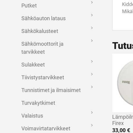
Kidd
Putket
Mikä
Sähköauton lataus
Sähkökalusteet
Tutu
Sähkömoottorit ja
tarvikkeet
Sulakkeet
Tiivistystarvikkeet
Tunnistimet ja ilmaisimet
Turvakytkimet
Valaistus
Lämpöilm
Firex
Voimavirtatarvikkeet
33,00
€