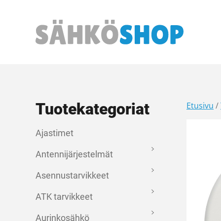
Päävalikko
Tuotekategoriat
Etusivu
/
Ajastimet
Antennijärjestelmät
Asennustarvikkeet
ATK tarvikkeet
Aurinkosähkö