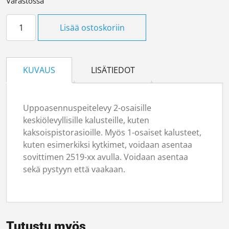
Varastossa
Peitelevy 4-osainen valkoinen määrä
Lisää ostoskoriin
KUVAUS
LISÄTIEDOT
Uppoasennuspeitelevy 2-osaisille
keskiölevyllisille kalusteille, kuten
kaksoispistorasioille. Myös 1-osaiset kalusteet,
kuten esimerkiksi kytkimet, voidaan asentaa
sovittimen 2519-xx avulla. Voidaan asentaa
sekä pystyyn että vaakaan.
Tutustu myös