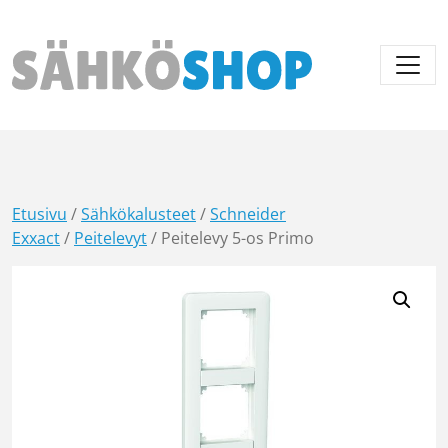
Päävalikko
Etusivu
/
Sähkökalusteet
/
Schneider
Exxact
/
Peitelevyt
/ Peitelevy 5-os Primo