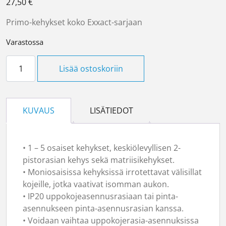
27,50
€
Primo-kehykset koko Exxact-sarjaan
Varastossa
Peitelevy 5-os Primo määrä
Lisää ostoskoriin
KUVAUS
LISÄTIEDOT
• 1 – 5 osaiset kehykset, keskiölevyllisen 2-
pistorasian kehys sekä matriisikehykset.
• Moniosaisissa kehyksissä irrotettavat välisillat
kojeille, jotka vaativat isomman aukon.
• IP20 uppokojeasennusrasiaan tai pinta-
asennukseen pinta-asennusrasian kanssa.
• Voidaan vaihtaa uppokojerasia-asennuksissa