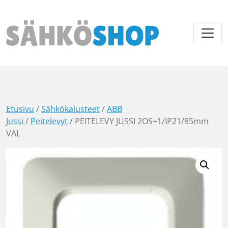
Päävalikko
Etusivu
/
Sähkökalusteet
/
ABB
Jussi
/
Peitelevyt
/ PEITELEVY JUSSI 2OS+1/IP21/85mm
VAL