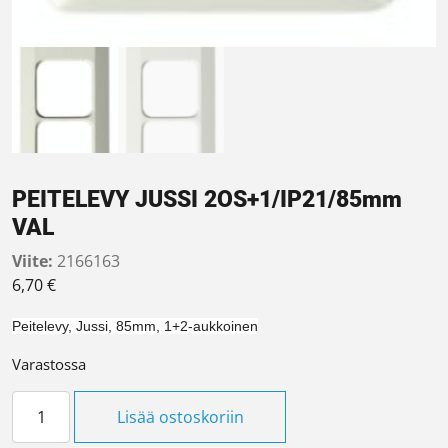
PEITELEVY JUSSI 2OS+1/IP21/85mm
VAL
Viite:
2166163
6,70
€
Peitelevy, Jussi, 85mm, 1+2-aukkoinen
Varastossa
PEITELEVY JUSSI 2OS+1/IP21/85mm VAL määrä
Lisää ostoskoriin