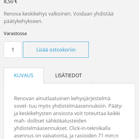
8,50
€
Renova keskikehys valkoinen. Voidaan yhdistää
päätykehykseen.
Varastossa
Peitelevy keskikehys valkoinen määrä
Lisää ostoskoriin
KUVAUS
LISÄTIEDOT
Renovan ainutlaatuinen kehysjärjestelmä
sovel‑ tuu myös yhdistelmäasennuksiin. Pääty-
ja keskikehysten ansiosta voit toteuttaa kaikki
mah‑ dolliset sähkökalusteiden
yhdistelmäasennukset. Click-in-tekniikalla
asennus on vaivatonta, ja rasioiden 71 mm:n