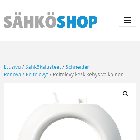
Päävalikko
Etusivu
/
Sähkökalusteet
/
Schneider
Renova
/
Peitelevyt
/ Peitelevy keskikehys valkoinen