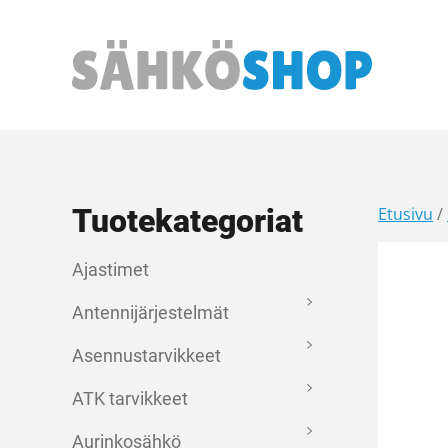
Päävalikko
Tuotekategoriat
Etusivu
/
Ajastimet
Antennijärjestelmät
Asennustarvikkeet
ATK tarvikkeet
Aurinkosähkö