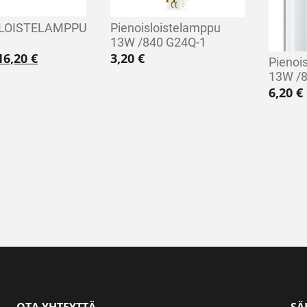
SLOISTELAMPPU
Pienoisloistelamppu
13W /840 G24Q-1
Alkuperäinen hinta oli: 27,00 €.
Nykyinen hinta on: 16,20 €.
16,20
€
3,20
€
Pienoi
13W /
6,20
€