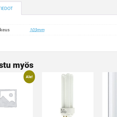
TIEDOT
keus
103mm
stu myös
Ale!