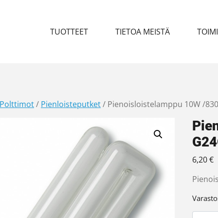
TUOTTEET
TIETOA MEISTÄ
TOIM
Polttimot
/
Pienloisteputket
/ Pienoisloistelamppu 10W /83
Pie
G24
6,20
€
Pienois
Varasto
Pienoi