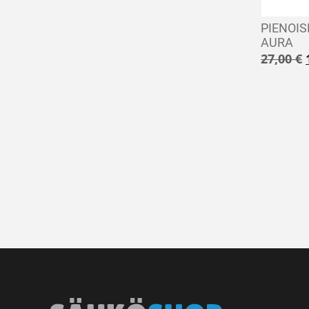
PIENOI
AURA
27,00
€