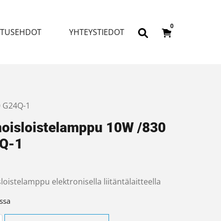
0
ITUSEHDOT
YHTEYSTIEDOT
0 G24Q-1
noisloistelamppu 10W /830
Q-1
loistelamppu elektronisella liitäntälaitteella
ssa
sloistelamppu 10W /830 G24Q-1 määrä