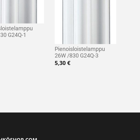
sloistelamppu
830 G24Q-1
Pienoisloistelamppu
26W /830 G24Q-3
5,30
€