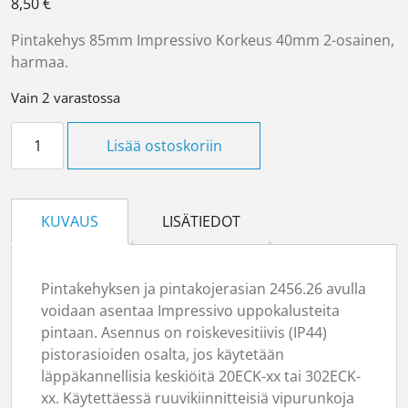
8,50
€
Pintakehys 85mm Impressivo Korkeus 40mm 2-osainen,
harmaa.
Vain 2 varastossa
Pintakehys 2-os harmaa määrä
Lisää ostoskoriin
KUVAUS
LISÄTIEDOT
Pintakehyksen ja pintakojerasian 2456.26 avulla
voidaan asentaa Impressivo uppokalusteita
pintaan. Asennus on roiskevesitiivis (IP44)
pistorasioiden osalta, jos käytetään
läppäkannellisia keskiöitä 20ECK-xx tai 302ECK-
xx. Käytettäessä ruuvikiinnitteisiä vipurunkoja