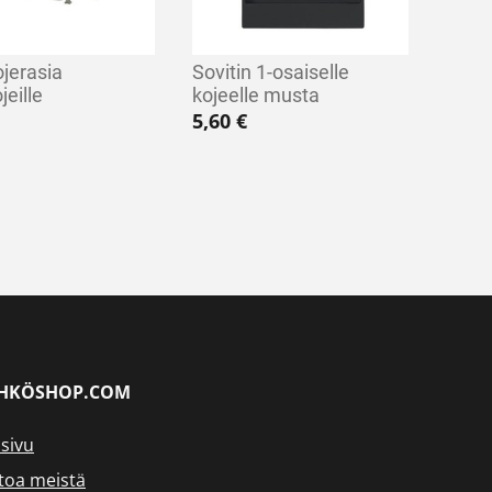
ojerasia
Sovitin 1-osaiselle
eille
kojeelle musta
5,60
€
HKÖSHOP.COM
sivu
toa meistä