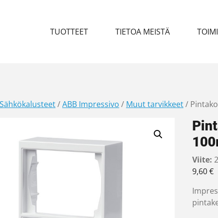
TUOTTEET
TIETOA MEISTÄ
TOIM
Sähkökalusteet
/
ABB Impressivo
/
Muut tarvikkeet
/ Pintak
Pin
10
Viite:
2
9,60
€
Impres
pintak