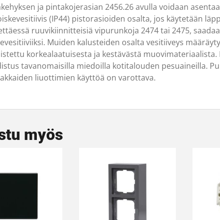
akehyksen ja pintakojerasian 2456.26 avulla voidaan asenta
iskevesitiivis (IP44) pistorasioiden osalta, jos käytetään läp
ettäessä ruuvikiinnitteisiä vipurunkoja 2474 tai 2475, saad
kevesitiiviiksi. Muiden kalusteiden osalta vesitiiveys määrä
istettu korkealaatuisesta ja kestävästä muovimateriaalista. 
istus tavanomaisilla miedoilla kotitalouden pesuaineilla. Pu
akkaiden liuottimien käyttöä on varottava.
stu myös