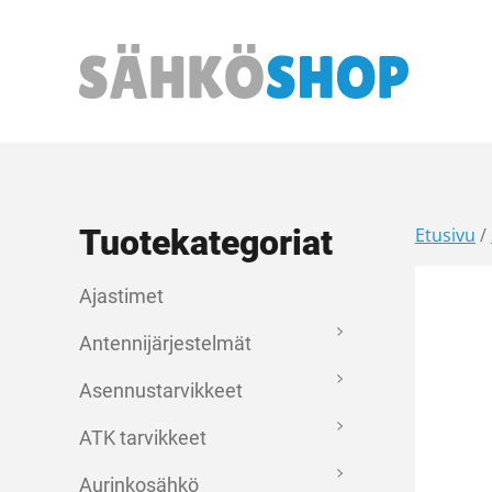
Päävalikko
Tuotekategoriat
Etusivu
/
Ajastimet
Antennijärjestelmät
Asennustarvikkeet
ATK tarvikkeet
Aurinkosähkö