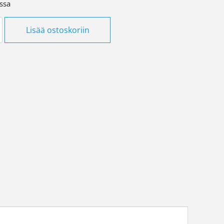
ssa
otelo 2-osainen valkoinen 100mm määrä
Lisää ostoskoriin