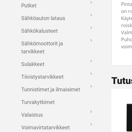
Pint
Putket
on ro
Käyt
Sähköauton lataus
rois
Sähkökalusteet
Valm
Puhd
Sähkömoottorit ja
voim
tarvikkeet
Sulakkeet
Tiivistystarvikkeet
Tutu
Tunnistimet ja ilmaisimet
Turvakytkimet
Valaistus
Voimavirtatarvikkeet