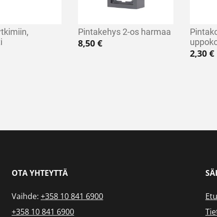
tkimiin,
Pintakehys 2-os harmaa
Pintak
i
uppokoj
8,50
€
2,30
€
OTA YHTEYTTÄ
SÄ
Vaihde:
+358 10 841 6900
Etu
+358 10 841 6900
Tie