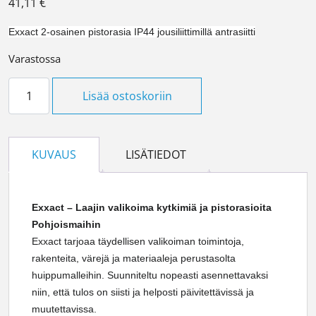
41,11
€
Exxact 2-osainen pistorasia IP44 jousiliittimillä antrasiitti
Varastossa
Pistorasia 2S/16A/IP44 UPJ 2X ANT määrä
Lisää ostoskoriin
KUVAUS
LISÄTIEDOT
Exxact – Laajin valikoima kytkimiä ja pistorasioita
Pohjoismaihin
Exxact tarjoaa täydellisen valikoiman toimintoja,
rakenteita, värejä ja materiaaleja perustasolta
huippumalleihin. Suunniteltu nopeasti asennettavaksi
niin, että tulos on siisti ja helposti päivitettävissä ja
muutettavissa.