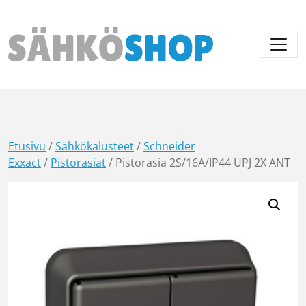
Päävalikko
Etusivu
/
Sähkökalusteet
/
Schneider
Exxact
/
Pistorasiat
/ Pistorasia 2S/16A/IP44 UPJ 2X ANT