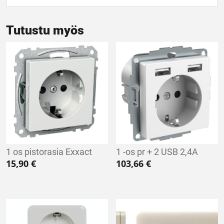
Tutustu myös
1 os pistorasia Exxact
1 -os pr + 2 USB 2,4A
15,90
€
103,66
€