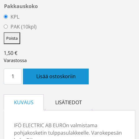
Pakkauskoko
KPL
PAK (10kpl)
Poista
1,50
€
Varastossa
Pohjakosketin 16A määrä
Lisää ostoskoriin
KUVAUS
LISÄTIEDOT
IFÖ ELECTRIC AB EUROn valmistama
pohjakosketin tulppasulakkeelle. Varokepesän