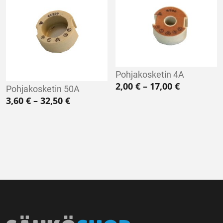
Pohjakosketin 4A
Hintaluokk
2,00
€
–
17,00
€
Pohjakosketin 50A
Hintaluokka: 3,60 € - 32,50 €
3,60
€
–
32,50
€