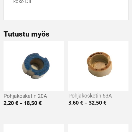
koko DII
Tutustu myös
Pohjakosketin 63A
Pohjakosketin 20A
Hintaluokk
Hintaluokka: 2,20 € - 18,50 €
3,60
€
–
32,50
€
2,20
€
–
18,50
€