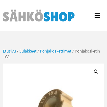
Päävalikko
Etusivu
/
Sulakkeet
/
Pohjakoskettimet
/ Pohjakosketin
16A