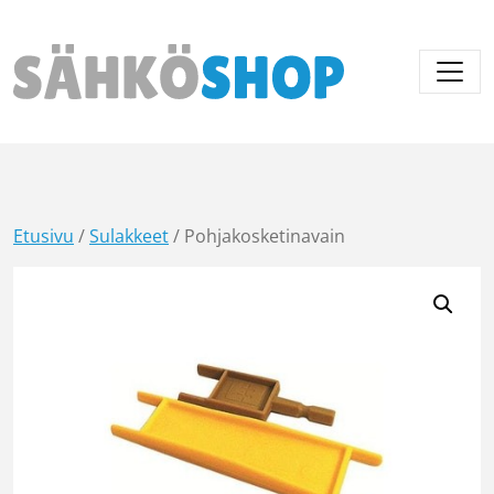
Päävalikko
Etusivu
/
Sulakkeet
/ Pohjakosketinavain